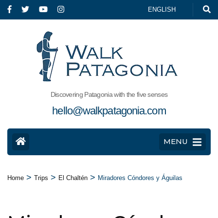
ENGLISH
Discovering Patagonia with the five senses
hello@walkpatagonia.com
MENU
>
>
>
Home
Trips
El Chaltén
Miradores Cóndores y Águilas