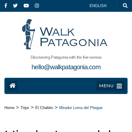
ENGLISH
Discovering Patagonia with the five senses
hello@walkpatagonia.com
MENU
>
>
>
Home
Trips
El Chaltén
Mirador Loma del Pliegue