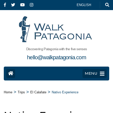
ENGLISH
Discovering Patagonia with the five senses
hello@walkpatagonia.com
MENU
>
>
>
Home
Trips
El Calafate
Nativo Experience