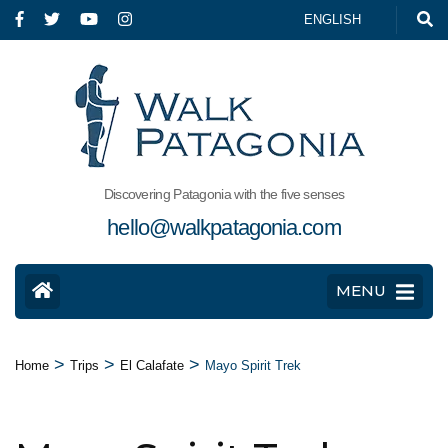
ENGLISH
Discovering Patagonia with the five senses
hello@walkpatagonia.com
MENU
>
>
>
Home
Trips
El Calafate
Mayo Spirit Trek