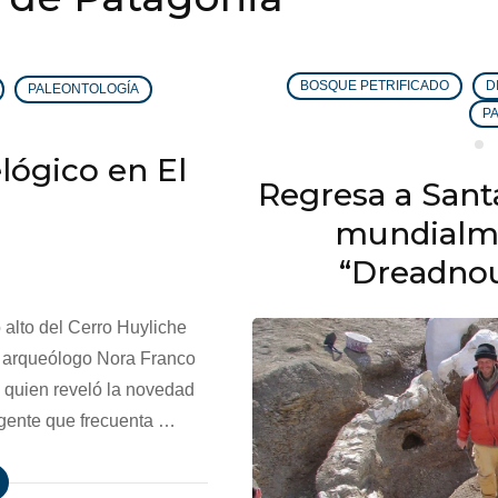
BOSQUE PETRIFICADO
D
PALEONTOLOGÍA
P
lógico en El
Regresa a Sant
mundialme
“Dreadnou
alto del Cerro Huyliche
a arqueólogo Nora Franco
ca quien reveló la novedad
 gente que frecuenta …