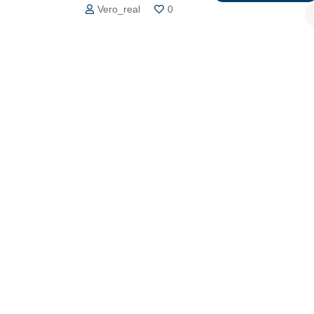
Vero_real
0