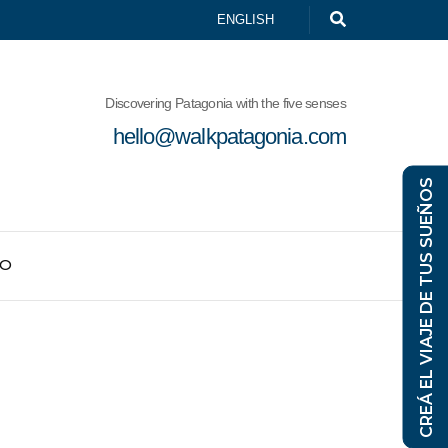
ENGLISH
Discovering Patagonia with the five senses
hello@walkpatagonia.com
CREÁ EL VIAJE DE TUS SUEÑOS
TO